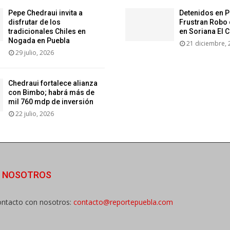
Pepe Chedraui invita a
Detenidos en P
disfrutar de los
Frustran Robo 
tradicionales Chiles en
en Soriana El 
Nogada en Puebla
21 diciembre, 
29 julio, 2026
Chedraui fortalece alianza
con Bimbo; habrá más de
mil 760 mdp de inversión
22 julio, 2026
E NOSOTROS
ntacto con nosotros:
contacto@reportepuebla.com