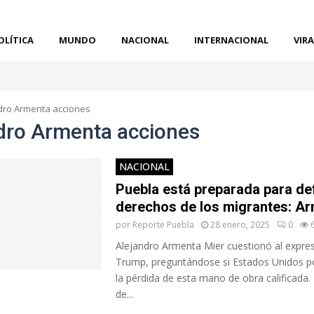
OLÍTICA
MUNDO
NACIONAL
INTERNACIONAL
VIRA
dro Armenta acciones
dro Armenta acciones
NACIONAL
Puebla está preparada para de
derechos de los migrantes: A
por
Reporte Puebla
28 enero, 2025
0
Alejandro Armenta Mier cuestionó al expre
Trump, preguntándose si Estados Unidos po
la pérdida de esta mano de obra calificada.
de...