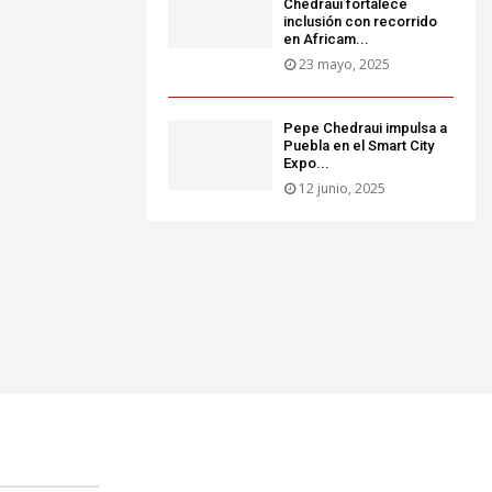
Chedraui fortalece
inclusión con recorrido
en Africam...
23 mayo, 2025
Pepe Chedraui impulsa a
Puebla en el Smart City
Expo...
12 junio, 2025