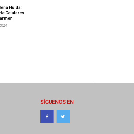
lena Huida:
de Celulares
Carmen
2024
SÍGUENOS EN