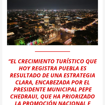
“EL CRECIMIENTO TURÍSTICO QUE
HOY REGISTRA PUEBLA ES
RESULTADO DE UNA ESTRATEGIA
CLARA, ENCABEZADA POR EL
PRESIDENTE MUNICIPAL PEPE
CHEDRAUI, QUE HA PRIORIZADO
LA PROMOCIÓN NACIONAL E