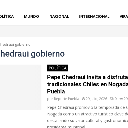
OLÍTICA
MUNDO
NACIONAL
INTERNACIONAL
VIRA
hedraui gobierno
hedraui gobierno
POLÍTICA
Pepe Chedraui invita a disfruta
tradicionales Chiles en Nogad
Puebla
por
Reporte Puebla
29 julio, 2026
0
29
Pepe Chedraui promovió la temporada de C
Nogada como un atractivo turístico clave d
destacando su valor cultural y gastronómico
presidente municipal...