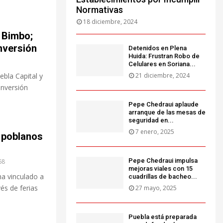
Normativas
18 diciembre, 2024
 Bimbo;
nversión
Detenidos en Plena
Huida: Frustran Robo de
Celulares en Soriana...
ebla Capital y
21 diciembre, 2024
inversión
Pepe Chedraui aplaude
arranque de las mesas de
seguridad en...
7 enero, 2025
 poblanos
Pepe Chedraui impulsa
68
mejoras viales con 15
ha vinculado a
cuadrillas de bacheo...
és de ferias
27 mayo, 2025
Puebla está preparada