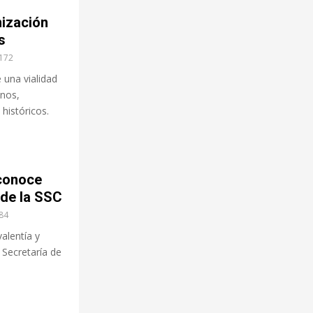
ización
s
172
 una vialidad
anos,
históricos.
conoce
 de la SSC
84
alentía y
 Secretaría de