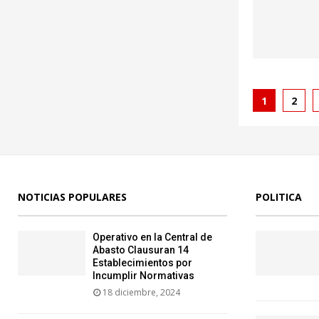
Pagina
1
2
de
entrad
NOTICIAS POPULARES
POLITICA
Operativo en la Central de
Abasto Clausuran 14
Establecimientos por
Incumplir Normativas
18 diciembre, 2024