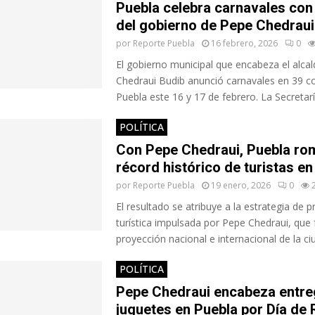
Puebla celebra carnavales con
del gobierno de Pepe Chedraui
por
Reporte Puebla
16 febrero, 2026
0
El gobierno municipal que encabeza el alca
Chedraui Budib anunció carnavales en 39 c
Puebla este 16 y 17 de febrero. La Secretaría
POLÍTICA
Con Pepe Chedraui, Puebla ro
récord histórico de turistas e
por
Reporte Puebla
19 enero, 2026
0
El resultado se atribuye a la estrategia de
turística impulsada por Pepe Chedraui, que f
proyección nacional e internacional de la ciu
POLÍTICA
Pepe Chedraui encabeza entre
juguetes en Puebla por Día de