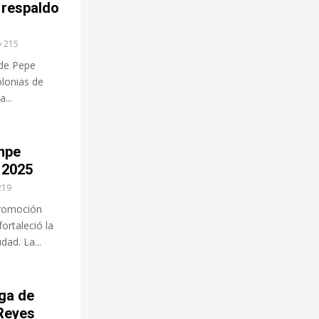
 respaldo
215
lde Pepe
olonias de
...
mpe
n 2025
219
 promoción
ortaleció la
dad. La...
ga de
 Reyes