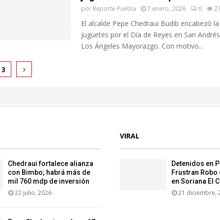
por
Reporte Puebla
7 enero, 2026
0
2
El alcalde Pepe Chedraui Budib encabezó la
juguetes por el Día de Reyes en San Andrés
Los Ángeles Mayorazgo. Con motivo...
ción
3
as
VIRAL
Chedraui fortalece alianza
Detenidos en P
con Bimbo; habrá más de
Frustran Robo 
mil 760 mdp de inversión
en Soriana El 
22 julio, 2026
21 diciembre, 