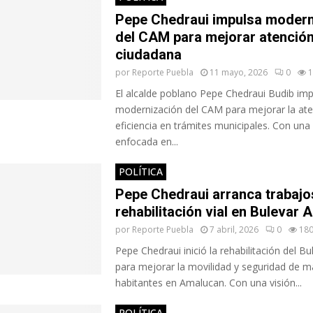
Pepe Chedraui impulsa modern
del CAM para mejorar atenció
ciudadana
por
Reporte Puebla
11 mayo, 2026
0
1
El alcalde poblano Pepe Chedraui Budib imp
modernización del CAM para mejorar la ate
eficiencia en trámites municipales. Con una 
enfocada en...
POLÍTICA
Pepe Chedraui arranca trabajo
rehabilitación vial en Bulevar 
por
Reporte Puebla
7 abril, 2026
0
18
Pepe Chedraui inició la rehabilitación del B
para mejorar la movilidad y seguridad de m
habitantes en Amalucan. Con una visión...
POLÍTICA