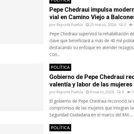
Pepe Chedraui impulsa modern
vial en Camino Viejo a Balcone
por
Reporte Puebla
25 marzo, 2026
0
Pepe Chedraui supervisó la rehabilitación de
clave que beneficiará a más de 40 mil pobl
destacando su enfoque en atender rezagos 
Con...
POLÍTICA
Gobierno de Pepe Chedraui re
valentía y labor de las mujeres
por
Reporte Puebla
9 marzo, 2026
0
1
El gobierno de Pepe Chedraui reconoció la v
compromiso de las mujeres que integran la
Seguridad Ciudadana en el marco del 8M....
POLÍTICA