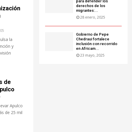
para defender los
derechos de los
ización
migrantes:...
n
28 enero, 2025
05
Gobierno de Pepe
ulsa la
Chedraui fortalece
inclusión con recorrido
nción y
en Africam...
visión
23 mayo, 2025
s de
Apulco
0
ulevar Apulco
ás de 25 mil