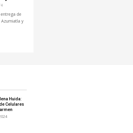
74
 entrega de
 Azumiatla y
lena Huida:
de Celulares
Carmen
2024