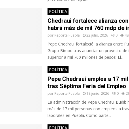
POLÍTICA
Chedraui fortalece alianza con
habrá más de mil 760 mdp de i
por
Reporte Puebla
22 julio, 2026
0
48
Pepe Chedraui fortaleció la alianza entre Pu
Grupo Bimbo tras anunciar un proyecto de 
superior a mil 760 millones de pesos. El...
POLÍTICA
Pepe Chedraui emplea a 17 mil
tras Séptima Feria del Empleo
por
Reporte Puebla
18 junio, 2026
0
2
La administración de Pepe Chedraui Budib 
más de 17 mil personas con empleos a trav
laborales en Puebla. Como parte...
POLÍTICA