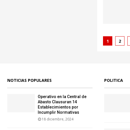
Pagina
1
2
de
entrad
NOTICIAS POPULARES
POLITICA
Operativo en la Central de
Abasto Clausuran 14
Establecimientos por
Incumplir Normativas
18 diciembre, 2024