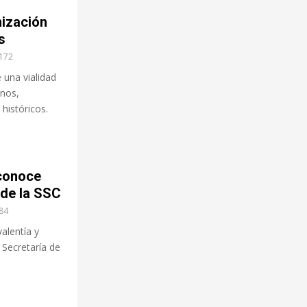
ización
s
172
 una vialidad
anos,
históricos.
conoce
 de la SSC
84
alentía y
 Secretaría de