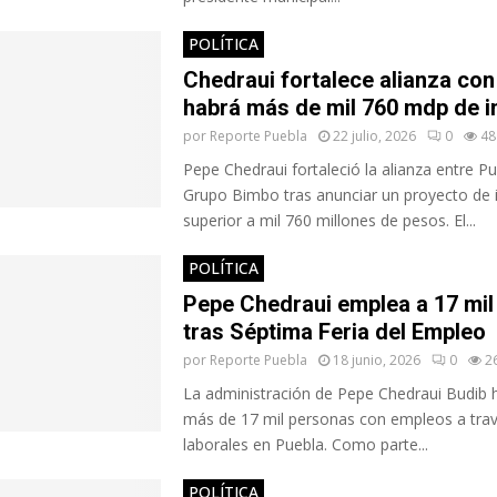
POLÍTICA
Chedraui fortalece alianza con
habrá más de mil 760 mdp de i
por
Reporte Puebla
22 julio, 2026
0
48
Pepe Chedraui fortaleció la alianza entre Pu
Grupo Bimbo tras anunciar un proyecto de 
superior a mil 760 millones de pesos. El...
POLÍTICA
Pepe Chedraui emplea a 17 mil
tras Séptima Feria del Empleo
por
Reporte Puebla
18 junio, 2026
0
2
La administración de Pepe Chedraui Budib 
más de 17 mil personas con empleos a trav
laborales en Puebla. Como parte...
POLÍTICA