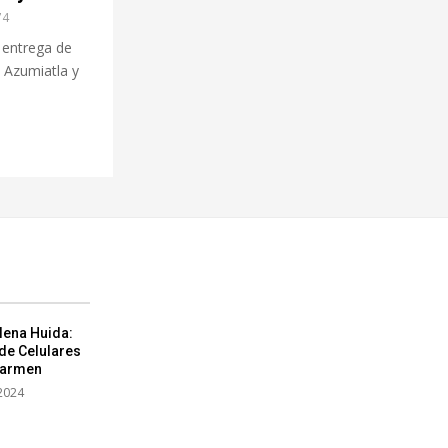
74
 entrega de
 Azumiatla y
lena Huida:
de Celulares
Carmen
2024