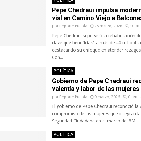
Pepe Chedraui impulsa modern
vial en Camino Viejo a Balcone
por
Reporte Puebla
25 marzo, 2026
0
Pepe Chedraui supervisó la rehabilitación de
clave que beneficiará a más de 40 mil pobl
destacando su enfoque en atender rezagos 
Con...
POLÍTICA
Gobierno de Pepe Chedraui re
valentía y labor de las mujeres
por
Reporte Puebla
9 marzo, 2026
0
1
El gobierno de Pepe Chedraui reconoció la v
compromiso de las mujeres que integran la
Seguridad Ciudadana en el marco del 8M....
POLÍTICA