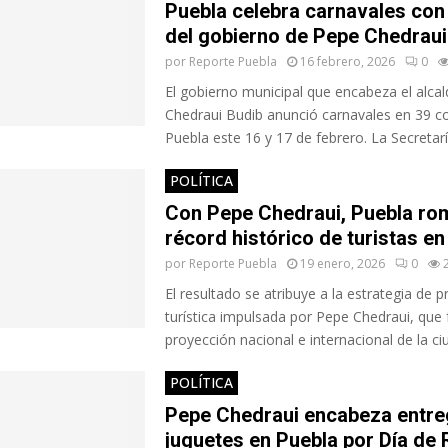
Puebla celebra carnavales con
del gobierno de Pepe Chedraui
por
Reporte Puebla
16 febrero, 2026
0
El gobierno municipal que encabeza el alca
Chedraui Budib anunció carnavales en 39 c
Puebla este 16 y 17 de febrero. La Secretaría
POLÍTICA
Con Pepe Chedraui, Puebla ro
récord histórico de turistas e
por
Reporte Puebla
19 enero, 2026
0
El resultado se atribuye a la estrategia de
turística impulsada por Pepe Chedraui, que f
proyección nacional e internacional de la ciu
POLÍTICA
Pepe Chedraui encabeza entre
juguetes en Puebla por Día de