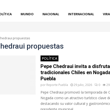
OLÍTICA
MUNDO
NACIONAL
INTERNACIONAL
VIRA
hedraui propuestas
hedraui propuestas
POLÍTICA
Pepe Chedraui invita a disfruta
tradicionales Chiles en Nogad
Puebla
por
Reporte Puebla
29 julio, 2026
0
29
Pepe Chedraui promovió la temporada de C
Nogada como un atractivo turístico clave d
destacando su valor cultural y gastronómico
presidente municipal...