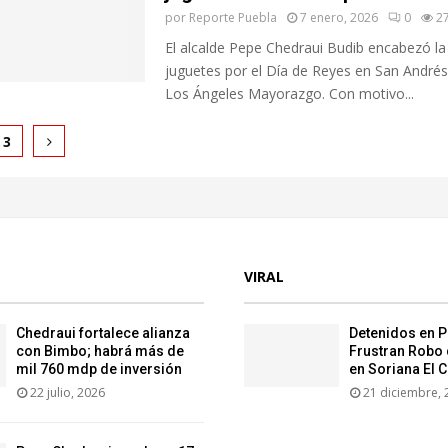
por
Reporte Puebla
7 enero, 2026
0
2
El alcalde Pepe Chedraui Budib encabezó la
juguetes por el Día de Reyes en San Andrés
Los Ángeles Mayorazgo. Con motivo...
ción
3
as
VIRAL
Chedraui fortalece alianza
Detenidos en P
con Bimbo; habrá más de
Frustran Robo 
mil 760 mdp de inversión
en Soriana El 
22 julio, 2026
21 diciembre, 