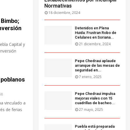
Normativas
18 diciembre, 2024
 Bimbo;
nversión
Detenidos en Plena
Huida: Frustran Robo de
Celulares en Soriana...
ebla Capital y
21 diciembre, 2024
inversión
Pepe Chedraui aplaude
arranque de las mesas de
seguridad en...
7 enero, 2025
 poblanos
Pepe Chedraui impulsa
68
mejoras viales con 15
ha vinculado a
cuadrillas de bacheo...
és de ferias
27 mayo, 2025
Puebla está preparada