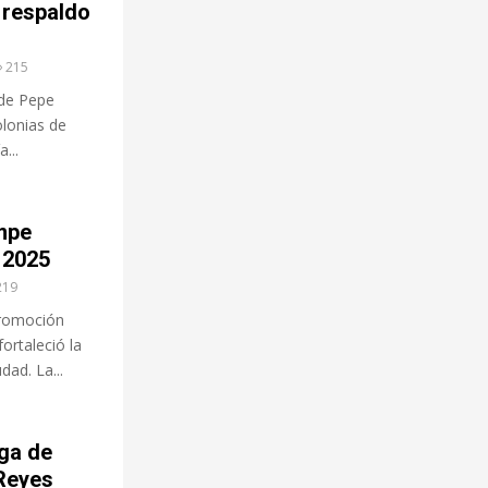
 respaldo
215
lde Pepe
olonias de
...
mpe
n 2025
219
 promoción
ortaleció la
dad. La...
ga de
 Reyes