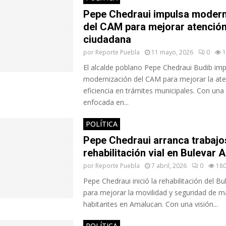
Pepe Chedraui impulsa modern
del CAM para mejorar atenció
ciudadana
por
Reporte Puebla
11 mayo, 2026
0
1
El alcalde poblano Pepe Chedraui Budib imp
modernización del CAM para mejorar la ate
eficiencia en trámites municipales. Con una 
enfocada en...
POLÍTICA
Pepe Chedraui arranca trabajo
rehabilitación vial en Bulevar 
por
Reporte Puebla
7 abril, 2026
0
18
Pepe Chedraui inició la rehabilitación del B
para mejorar la movilidad y seguridad de m
habitantes en Amalucan. Con una visión...
POLÍTICA