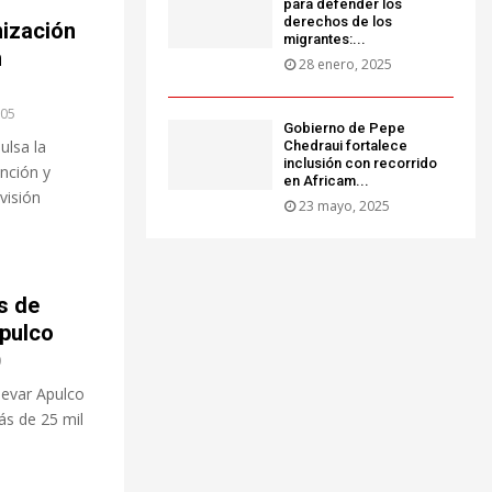
para defender los
derechos de los
ización
migrantes:...
n
28 enero, 2025
05
Gobierno de Pepe
ulsa la
Chedraui fortalece
inclusión con recorrido
nción y
en Africam...
visión
23 mayo, 2025
s de
Apulco
0
ulevar Apulco
ás de 25 mil